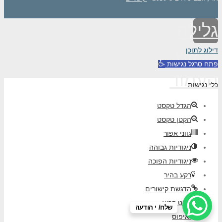
גלילה
לראש
דילוג לתוכן
פתח סרגל נגישות
העמוד
כלי נגישות
הגדל טקסט
הקטן טקסט
גווני אפור
ניגודיות גבוהה
ניגודיות הפוכה
רקע בהיר
הדגשת קישורים
פונט קריא
שלח/ י הודעה
איפוס